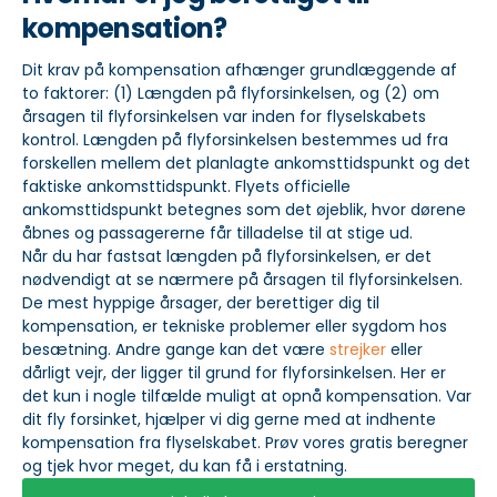
kompensation?
Dit krav på kompensation afhænger grundlæggende af
to faktorer: (1) Længden på flyforsinkelsen, og (2) om
årsagen til flyforsinkelsen var inden for flyselskabets
kontrol. Længden på flyforsinkelsen bestemmes ud fra
forskellen mellem det planlagte ankomsttidspunkt og det
faktiske ankomsttidspunkt. Flyets officielle
ankomsttidspunkt betegnes som det øjeblik, hvor dørene
åbnes og passagererne får tilladelse til at stige ud.
Når du har fastsat længden på flyforsinkelsen, er det
nødvendigt at se nærmere på årsagen til flyforsinkelsen.
De mest hyppige årsager, der berettiger dig til
kompensation, er tekniske problemer eller sygdom hos
besætning. Andre gange kan det være
strejker
eller
dårligt vejr, der ligger til grund for flyforsinkelsen. Her er
det kun i nogle tilfælde muligt at opnå kompensation. Var
dit fly forsinket, hjælper vi dig gerne med at indhente
kompensation fra flyselskabet. Prøv vores gratis beregner
og tjek hvor meget, du kan få i erstatning.