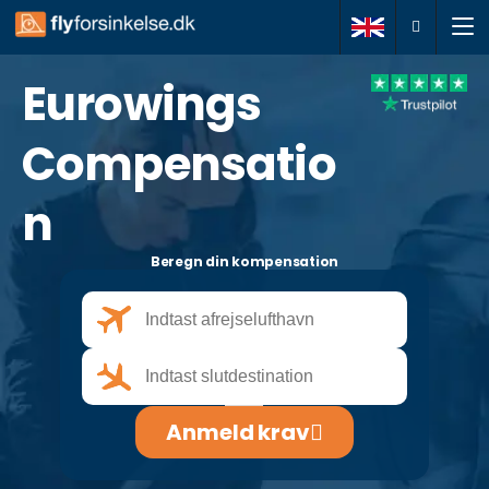
Eurowings
Anmeld krav
Compensatio
Om os
n
Dine rettigheder
Beregn din kompensation
FAQ
Artikler
Kontakt
Anmeld krav
+45 78730974