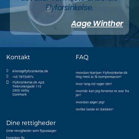
Flyforsinkelse.
Aage Winther
Kontakt
FAQ
klient@flyforsinkelse.dk
Hvordan hjælper Flyforsinkelse.dk
+45 78730974
mig med at få kompensation?
Flyforsinkelse.dk ApS
Hvor lang tid tager det?
Trekronergade 110
2500 Valby
Hvornår kan jeg forvente et svar fra
Danmark
jer?
Hvordan søger jeg?
Hvilke lande er dækket?
Dine rettigheder
Dine rettigheder som flypassager
Forsinket fly