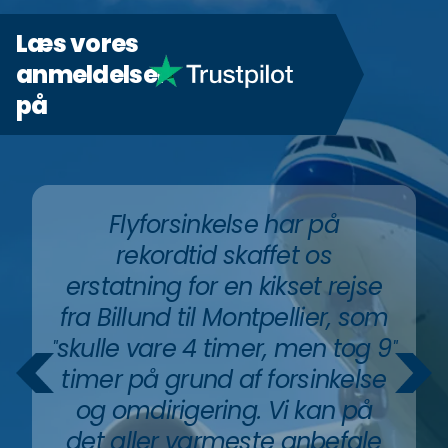
Læs vores
anmeldelser
på
Flyforsinkelse har på
rekordtid skaffet os
erstatning for en kikset rejse
fra Billund til Montpellier, som
skulle vare 4 timer, men tog 9
"
"
timer på grund af forsinkelse
og omdirigering. Vi kan på
det aller varmeste anbefale