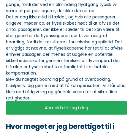
gange, fordi der ved en almindelig flyafgang typisk vil
være et par passagerer, der ikke dukker op.
Det er dog ikke altid tilfældet, og hvis alle passagerer
alligevel møder op, er flyselskabet nødt til at afvise det
antal passagerer, der ikke er sæder til. Det kan være til
stor gene for de flypassagerer, der bliver nægtet
boarding, fordi det resulterer i forsinkelse og spildtid. Det
er vigtigt at nævne, at flyselskaberne har ret til at afvise
enhver passager, der menes at udgøre en potentiel
sikkerhedsrisiko for gennemførelsen af flyvningen. I det
tilfælde er flyselskabet ikke forpligtet til at betale
kompensation.
Blev du nægtet boarding på grund af overbooking,
hjælper vi dig gerne med at få kompensation. Vi står altid
klar med rådgivning og går hele vejen for at sikre dine
rettigheder.
Anmeld din sag i dag
Hvor meget er jeg berettiget til i