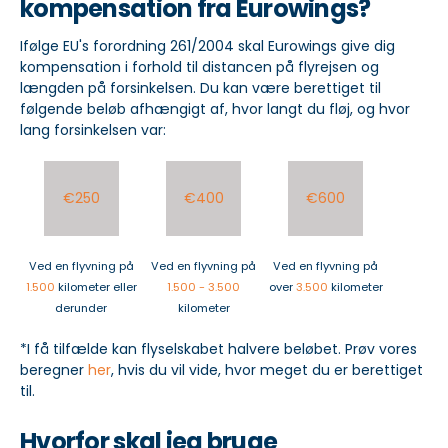
kompensation fra Eurowings?
Ifølge EU's forordning 261/2004 skal Eurowings give dig
kompensation i forhold til distancen på flyrejsen og
længden på forsinkelsen. Du kan være berettiget til
følgende beløb afhængigt af, hvor langt du fløj, og hvor
lang forsinkelsen var:
€250
€400
€600
Ved en flyvning på
Ved en flyvning på
Ved en flyvning på
1.500
kilometer eller
1.500 - 3.500
over
3.500
kilometer
derunder
kilometer
*I få tilfælde kan flyselskabet halvere beløbet. Prøv vores
beregner
her
, hvis du vil vide, hvor meget du er berettiget
til.
Hvorfor skal jeg bruge