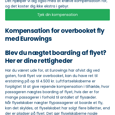
Det hjælper vi dig også med at kræve kompensation for,
og det koster dig ikke ekstra i gebyr.
Tjek din kompensation
Kompensation for overbooket fly
med Eurowings
Blev du nægtet boarding af flyet?
Her er dine rettigheder
Har du været ude for, at Eurowings har afvist dig ved
gaten, fordi flyet var overbooket, kan du have ret til
erstatning på op til 4.500 kr. Luftfartselskaberne er
forpligtet til at give rejsende kompensation i tilfælde, hvor
passageren nægtes boarding af flyet, hvis der er for
mange passagerer i forhold til antallet af flysæder.
Når flyselskaber nægter flypassagerer at boarde et fly,
kan det skyldes, at flyselskabet har solgt flere billetter, end
der er pladser på flyet. Det gør flyselskaberne nogle