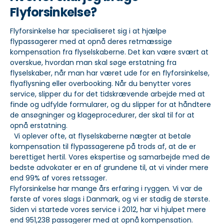
Flyforsinkelse?
Flyforsinkelse har specialiseret sig i at hjælpe
flypassagerer med at opnå deres retmæssige
kompensation fra flyselskaberne. Det kan være svært at
overskue, hvordan man skal søge erstatning fra
flyselskaber, når man har været ude for en flyforsinkelse,
flyaflysning eller overbooking. Når du benytter vores
service, slipper du for det tidskrævende arbejde med at
finde og udfylde formularer, og du slipper for at håndtere
de ansøgninger og klageprocedurer, der skal til for at
opnå erstatning.
Vi oplever ofte, at flyselskaberne nægter at betale
kompensation til flypassagerene på trods af, at de er
berettiget hertil. Vores ekspertise og samarbejde med de
bedste advokater er en af grundene til, at vi vinder mere
end 99% af vores retssager.
Flyforsinkelse har mange års erfaring i ryggen. Vi var de
første af vores slags i Danmark, og vi er stadig de største.
Siden vi startede vores service i 2012, har vi hjulpet mere
end 951,238 passagerer med at opnå kompensation.