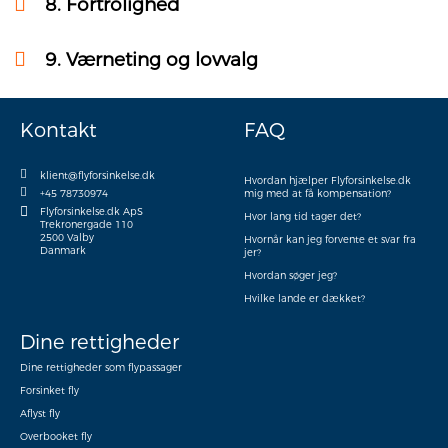
8.
Fortrolighed
9.
Værneting og lovvalg
Kontakt
FAQ
klient@flyforsinkelse.dk
Hvordan hjælper Flyforsinkelse.dk
+45 78730974
mig med at få kompensation?
Flyforsinkelse.dk ApS
Hvor lang tid tager det?
Trekronergade 110
2500 Valby
Hvornår kan jeg forvente et svar fra
Danmark
jer?
Hvordan søger jeg?
Hvilke lande er dækket?
Dine rettigheder
Dine rettigheder som flypassager
Forsinket fly
Aflyst fly
Overbooket fly