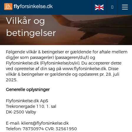
Vilkår og
Anmeld krav
betingelser
Om os
Følgende vilkår & betingelser er gældende for aftale mellem
dig/jer som passager(er) (passageren/du/I) og
Flyforsinkelse.dk (Flyforsinkelse/os/vi). Du accepterer dette
Dine rettigheder
ved oprettelse af din sag på www.flyforsinkelse.dk. Disse
vilkår & betingelser er gældende og opdateret pr. 28. juli
2025.
FAQ
Generelle oplysninger
Artikler
Flyforsinkelse.dk ApS
Trekronergade 110, 1. sal
Kontakt
DK-2500 Valby
E-mail: klient@flyforsinkelse.dk
Telefon: 78730974 CVR: 32561950
+45 78730974