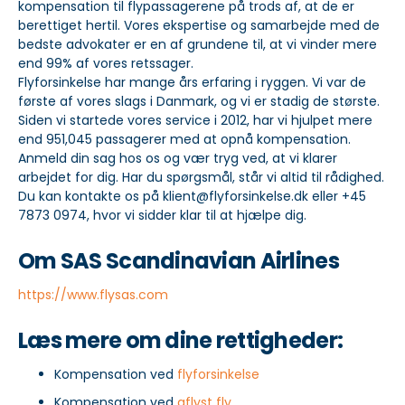
kompensation til flypassagerene på trods af, at de er
berettiget hertil. Vores ekspertise og samarbejde med de
bedste advokater er en af grundene til, at vi vinder mere
end 99% af vores retssager.
Flyforsinkelse har mange års erfaring i ryggen. Vi var de
første af vores slags i Danmark, og vi er stadig de største.
Siden vi startede vores service i 2012, har vi hjulpet mere
end 951,045 passagerer med at opnå kompensation.
Anmeld din sag hos os og vær tryg ved, at vi klarer
arbejdet for dig. Har du spørgsmål, står vi altid til rådighed.
Du kan kontakte os på klient@flyforsinkelse.dk eller +45
7873 0974, hvor vi sidder klar til at hjælpe dig.
Om SAS Scandinavian Airlines
https://www.flysas.com
Læs mere om dine rettigheder:
Kompensation ved
flyforsinkelse
Kompensation ved
aflyst fly