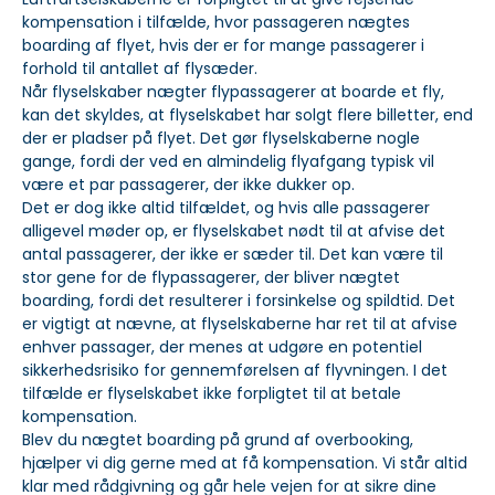
kompensation i tilfælde, hvor passageren nægtes
boarding af flyet, hvis der er for mange passagerer i
forhold til antallet af flysæder.
Når flyselskaber nægter flypassagerer at boarde et fly,
kan det skyldes, at flyselskabet har solgt flere billetter, end
der er pladser på flyet. Det gør flyselskaberne nogle
gange, fordi der ved en almindelig flyafgang typisk vil
være et par passagerer, der ikke dukker op.
Det er dog ikke altid tilfældet, og hvis alle passagerer
alligevel møder op, er flyselskabet nødt til at afvise det
antal passagerer, der ikke er sæder til. Det kan være til
stor gene for de flypassagerer, der bliver nægtet
boarding, fordi det resulterer i forsinkelse og spildtid. Det
er vigtigt at nævne, at flyselskaberne har ret til at afvise
enhver passager, der menes at udgøre en potentiel
sikkerhedsrisiko for gennemførelsen af flyvningen. I det
tilfælde er flyselskabet ikke forpligtet til at betale
kompensation.
Blev du nægtet boarding på grund af overbooking,
hjælper vi dig gerne med at få kompensation. Vi står altid
klar med rådgivning og går hele vejen for at sikre dine