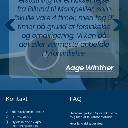
erstatning for en kikset rejse
fra Billund til Montpellier, som
skulle vare 4 timer, men tog 9
"
"
timer på grund af forsinkelse
og omdirigering. Vi kan på
det aller varmeste anbefale
Flyforsinkelse.
Aage Winther
Kontakt
FAQ
klient@flyforsinkelse.dk
Hvordan hjælper Flyforsinkelse.dk
+45 78730974
mig med at få kompensation?
Flyforsinkelse.dk ApS
Hvor lang tid tager det?
Trekronergade 110