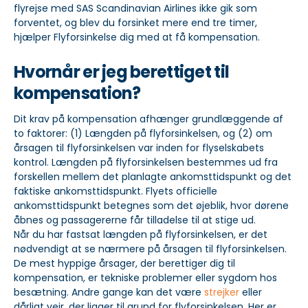
flyrejse med SAS Scandinavian Airlines ikke gik som
forventet, og blev du forsinket mere end tre timer,
hjælper Flyforsinkelse dig med at få kompensation.
Hvornår er jeg berettiget til
kompensation?
Dit krav på kompensation afhænger grundlæggende af
to faktorer: (1) Længden på flyforsinkelsen, og (2) om
årsagen til flyforsinkelsen var inden for flyselskabets
kontrol. Længden på flyforsinkelsen bestemmes ud fra
forskellen mellem det planlagte ankomsttidspunkt og det
faktiske ankomsttidspunkt. Flyets officielle
ankomsttidspunkt betegnes som det øjeblik, hvor dørene
åbnes og passagererne får tilladelse til at stige ud.
Når du har fastsat længden på flyforsinkelsen, er det
nødvendigt at se nærmere på årsagen til flyforsinkelsen.
De mest hyppige årsager, der berettiger dig til
kompensation, er tekniske problemer eller sygdom hos
besætning. Andre gange kan det være
strejker
eller
dårligt vejr, der ligger til grund for flyforsinkelsen. Her er