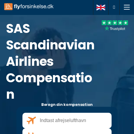
SAS
Anmeld krav
Scandinavian
Om os
Airlines
Dine rettigheder
Compensatio
FAQ
n
Artikler
Beregn din kompensation
Kontakt
+45 78730974