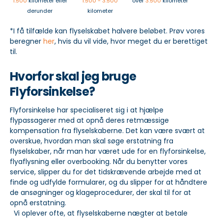
1.500
kilometer eller
1.500 - 3.500
over
3.500
kilometer
derunder
kilometer
*I få tilfælde kan flyselskabet halvere beløbet. Prøv vores
beregner
her
, hvis du vil vide, hvor meget du er berettiget
til.
Hvorfor skal jeg bruge
Flyforsinkelse?
Flyforsinkelse har specialiseret sig i at hjælpe
flypassagerer med at opnå deres retmæssige
kompensation fra flyselskaberne. Det kan være svært at
overskue, hvordan man skal søge erstatning fra
flyselskaber, når man har været ude for en flyforsinkelse,
flyaflysning eller overbooking. Når du benytter vores
service, slipper du for det tidskrævende arbejde med at
finde og udfylde formularer, og du slipper for at håndtere
de ansøgninger og klageprocedurer, der skal til for at
opnå erstatning.
Vi oplever ofte, at flyselskaberne nægter at betale