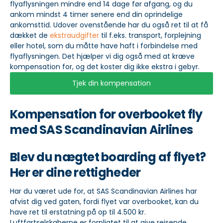
flyaflysningen mindre end 14 dage før afgang, og du
ankom mindst 4 timer senere end din oprindelige
ankomsttid. Udover ovenstående har du også ret til at få
dækket de
ekstraudgifter
til f.eks. transport, forplejning
eller hotel, som du måtte have haft i forbindelse med
flyaflysningen. Det hjælper vi dig også med at kræve
kompensation for, og det koster dig ikke ekstra i gebyr.
Tjek din kompensation
Kompensation for overbooket fly
med SAS Scandinavian Airlines
Blev du nægtet boarding af flyet?
Her er dine rettigheder
Har du været ude for, at SAS Scandinavian Airlines har
afvist dig ved gaten, fordi flyet var overbooket, kan du
have ret til erstatning på op til 4.500 kr.
Luftfartselskaberne er forpligtet til at give rejsende