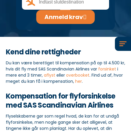
klient@flyforsinkelse.dk
Anmeld krav
Kend dine rettigheder
Du kan være berettiget til kompensation på op til 4.500 kr,
hvis dit fly med SAS Scandinavian Airlines var
forsinket
i
mere end 3 timer,
aflyst
eller
overbooket
. Find ud af, hvor
meget du kan få i kompensation,
her
.
Kompensation for flyforsinkelse
med SAS Scandinavian Airlines
Flyselskaberne gør som regel hvad, de kan for at undgå
flyforsinkelse, men nogle gange sker det alligevel, at
tingene ikke går som planlagt. Har du oplevet, at din