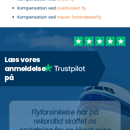
Kompensation ved
overbooket fly
Kompensation ved
misset forbindelsesfly
Læs vores
anmeldelser
på
Flyforsinkelse har på
rekordtid skaffet os